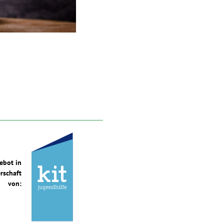
ebot in
rschaft
von: