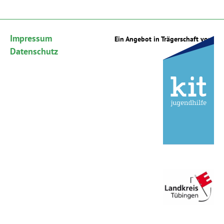
Impressum
Ein Angebot in Trägerschaft von:
Datenschutz
Gefördert von:
Show larger version